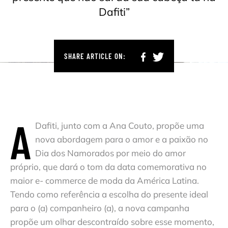
Dafiti”
SHARE ARTICLE ON:
A
Dafiti, junto com a Ana Couto, propõe uma
nova abordagem para o amor e a paixão no
Dia dos Namorados por meio do amor
próprio, que dará o tom da data comemorativa no
maior e- commerce de moda da América Latina.
Tendo como referência a escolha do presente ideal
para o (a) companheiro (a), a nova campanha
propõe um olhar descontraído sobre esse momento,