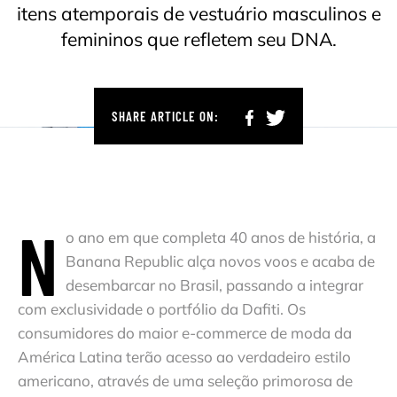
itens atemporais de vestuário masculinos e
femininos que refletem seu DNA.
SHARE ARTICLE ON:
N
o ano em que completa 40 anos de história, a
Banana Republic alça novos voos e acaba de
desembarcar no Brasil, passando a integrar
com exclusividade o portfólio da Dafiti. Os
consumidores do maior e-commerce de moda da
América Latina terão acesso ao verdadeiro estilo
americano, através de uma seleção primorosa de